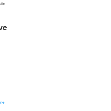
ile
.
ve
ine-