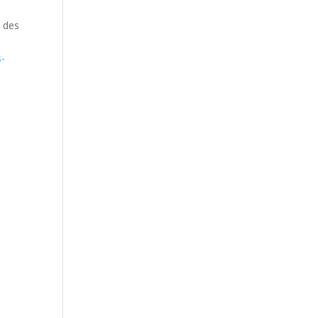
s des
s-