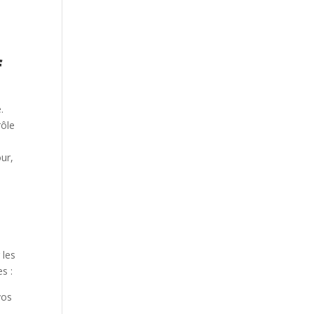
f
.
rôle
ur,
 les
es :
vos